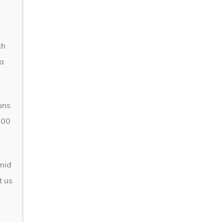
ch
ta
uns
 00
 mid
t us