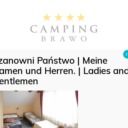
Z
zanowni Państwo | Meine
an
Galeria
Cennik 2026
Opinie
Kontakt
amen und Herren. | Ladies an
entlemen