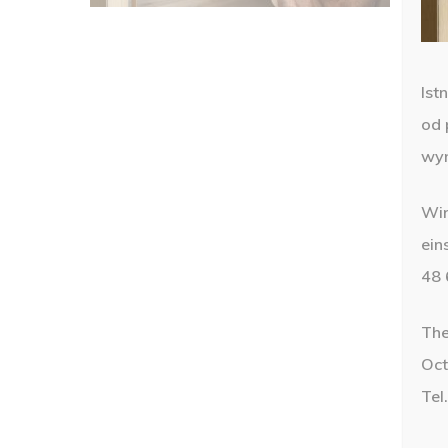
Ist
od 
wyn
Wir
ein
48 
The
Oct
Tel