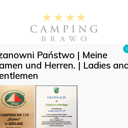
Z
zanowni Państwo | Meine
Galerie
Preise 2026
Bewertungen
Kontaktdetails
amen und Herren. | Ladies an
entlemen