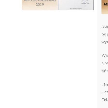
Ist
od 
wyn
Wir
ein
48 
The
Oct
Tel