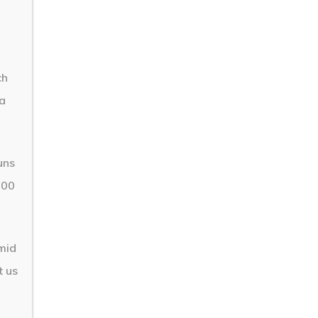
ch
ta
uns
 00
 mid
t us