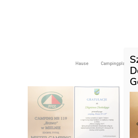
Skip
to
main
content
S
Hause
Campingplan
D
G