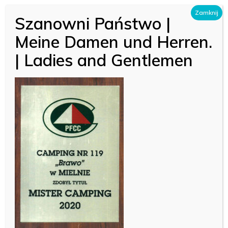
Skip
Zamknij
Szanowni Państwo |
Menu
to
Close
Meine Damen und Herren.
main
Menu
| Ladies and Gentlemen
content