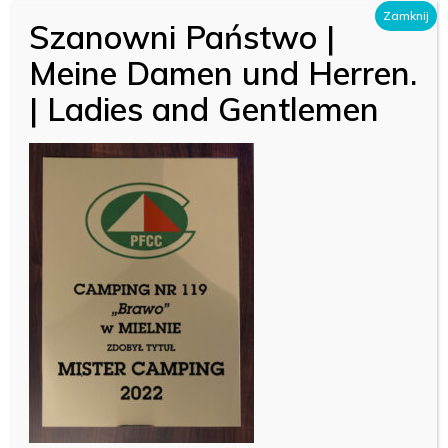
Skip
Zamknij
Szanowni Państwo |
Menu
to
Meine Damen und Herren.
Close
main
Menu
| Ladies and Gentlemen
content