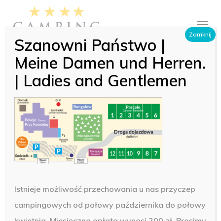
Skip
Menu
to
Close
Zamknij
main
Szanowni Państwo |
Menu
content
Meine Damen und Herren.
| Ladies and Gentlemen
Istnieje możliwość przechowania u nas przyczep
campingowych od połowy października do połowy
kwietnia. Miesięczna opłata wynosi 200 zł. Prosimy