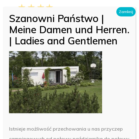
Skip
Menu
Zamknij
to
Szanowni Państwo |
Close
main
Meine Damen und Herren.
Menu
content
| Ladies and Gentlemen
14
Istnieje możliwość przechowania u nas przyczep
campingowych od połowy października do połowy