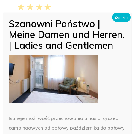
Skip
Menu
to
Zamknij
Close
Szanowni Państwo |
main
Menu
Meine Damen und Herren.
content
| Ladies and Gentlemen
36
Istnieje możliwość przechowania u nas przyczep
campingowych od połowy października do połowy