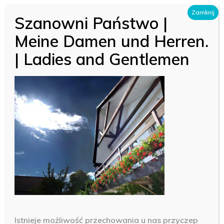
Skip
Zamknij
Szanowni Państwo |
Menu
to
Close
Meine Damen und Herren.
main
Menu
| Ladies and Gentlemen
content
7
Istnieje możliwość przechowania u nas przyczep