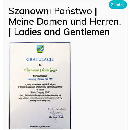
Skip
Zamknij
Szanowni Państwo |
Menu
to
Meine Damen und Herren.
Close
main
Menu
| Ladies and Gentlemen
content